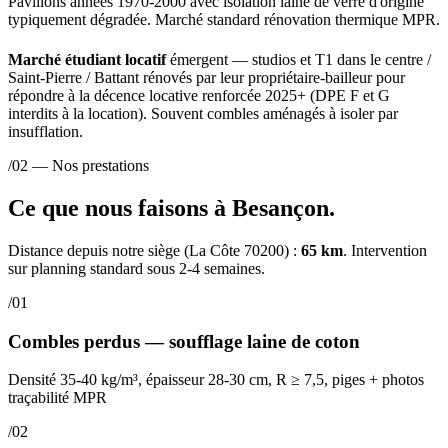
Pavillons années 1970-2000 avec isolation laine de verre d'origine
typiquement dégradée. Marché standard rénovation thermique MPR.
Marché étudiant locatif
émergent — studios et T1 dans le centre /
Saint-Pierre / Battant rénovés par leur propriétaire-bailleur pour
répondre à la décence locative renforcée 2025+ (DPE F et G
interdits à la location). Souvent combles aménagés à isoler par
insufflation.
/02 — Nos prestations
Ce que nous faisons à Besançon.
Distance depuis notre siège (La Côte 70200) :
65 km
. Intervention
sur planning standard sous 2-4 semaines.
/01
Combles perdus — soufflage laine de coton
Densité 35-40 kg/m³, épaisseur 28-30 cm, R ≥ 7,5, piges + photos
traçabilité MPR
/02