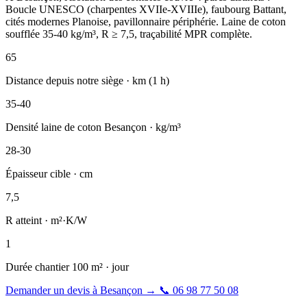
Boucle UNESCO (charpentes XVIIe-XVIIIe), faubourg Battant,
cités modernes Planoise, pavillonnaire périphérie. Laine de coton
soufflée 35-40 kg/m³, R ≥ 7,5, traçabilité MPR complète.
65
Distance depuis notre siège · km (1 h)
35-40
Densité laine de coton Besançon · kg/m³
28-30
Épaisseur cible · cm
7,5
R atteint · m²·K/W
1
Durée chantier 100 m² · jour
Demander un devis à Besançon
→
📞
06 98 77 50 08