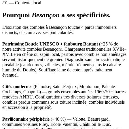
/01 — Contexte local
Pourquoi
Besançon
a ses spécificités.
L'isolation des combles à Besançon touche 4 parcs immobiliers
distincts, chacun avec ses particularités.
Patrimoine Boucle UNESCO + faubourg Battant
(~25 % de
notre activité combles Besançon). Charpentes traditionnelles XVIIe-
XVIIIe en chêne ou sapin local, parfois avec combles non aménagés
servant historiquement de grenier. Diagnostic sanitaire systématique
préalable (capricornes, vrillettes, mérule fréquents dans le calcaire
humide du Doubs). Soufflage laine de coton après traitement
éventuel.
Cités modernes
(Planoise, Saint-Ferjeux, Montrapon, Palente-
Orchamps, Chaprais) — grands ensembles années 1960-70 + barres
rénovées ANRU. Configurations très diverses (toitures terrasses,
combles perdus communs sous toiture inclinée, combles individuels
en accession à la propriété).
Pavillonnaire périphérie
(~40 %) — Velotte, Beauregard,
communes voisines Pirey, École-Valentin, Châtillon-le-Duc.