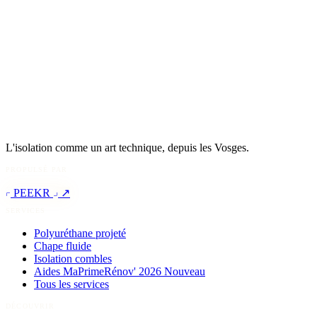
L'isolation comme un art technique, depuis les Vosges.
PROPULSÉ PAR
PEEKR
↗
SERVICES
Polyuréthane projeté
Chape fluide
Isolation combles
Aides MaPrimeRénov' 2026
Nouveau
Tous les services
DÉCOUVRIR