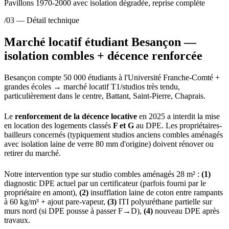
Pavillons 1970-2000 avec isolation dégradée, reprise complète
/03 — Détail technique
Marché locatif étudiant Besançon —
isolation combles + décence renforcée
Besançon compte 50 000 étudiants à l'Université Franche-Comté +
grandes écoles → marché locatif T1/studios très tendu,
particulièrement dans le centre, Battant, Saint-Pierre, Chaprais.
Le
renforcement de la décence locative
en 2025 a interdit la mise
en location des logements classés
F et G
au DPE. Les propriétaires-
bailleurs concernés (typiquement studios anciens combles aménagés
avec isolation laine de verre 80 mm d'origine) doivent rénover ou
retirer du marché.
Notre intervention type sur studio combles aménagés 28 m² :
(1)
diagnostic DPE actuel par un certificateur (parfois fourni par le
propriétaire en amont),
(2)
insufflation laine de coton entre rampants
à 60 kg/m³ + ajout pare-vapeur,
(3)
ITI polyuréthane partielle sur
murs nord (si DPE pousse à passer F→D),
(4)
nouveau DPE après
travaux.