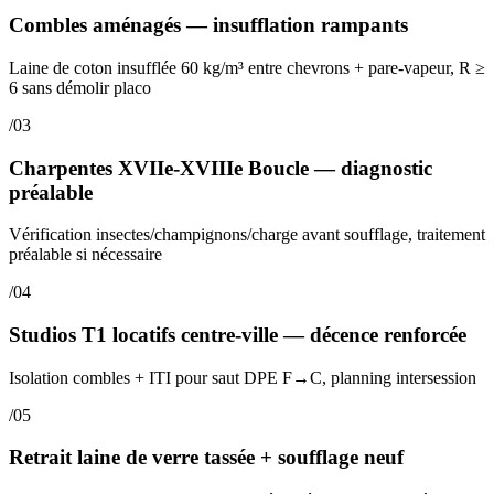
Combles aménagés — insufflation rampants
Laine de coton insufflée 60 kg/m³ entre chevrons + pare-vapeur, R ≥
6 sans démolir placo
/03
Charpentes XVIIe-XVIIIe Boucle — diagnostic
préalable
Vérification insectes/champignons/charge avant soufflage, traitement
préalable si nécessaire
/04
Studios T1 locatifs centre-ville — décence renforcée
Isolation combles + ITI pour saut DPE F→C, planning intersession
/05
Retrait laine de verre tassée + soufflage neuf