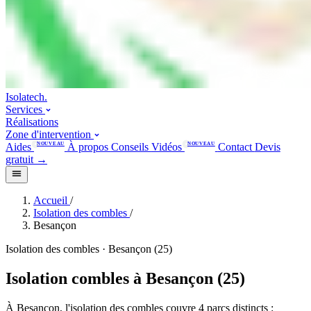
Isolatech
.
Services
Réalisations
Zone d'intervention
Aides
NOUVEAU
À propos
Conseils
Vidéos
NOUVEAU
Contact
Devis
gratuit
→
Accueil
/
Isolation des combles
/
Besançon
Isolation des combles · Besançon (25)
Isolation combles à Besançon (25)
À Besançon, l'isolation des combles couvre 4 parcs distincts :