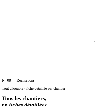
Polyuréthane
Pérouse (90) ·
170
m² · 1 jour
Isolation des sols polyuréthane cellule fermée, 170 m²
N°
08
— Réalisations
Tout cliquable · fiche détaillée par chantier
Tous les chantiers,
en
fiches détaillées
.