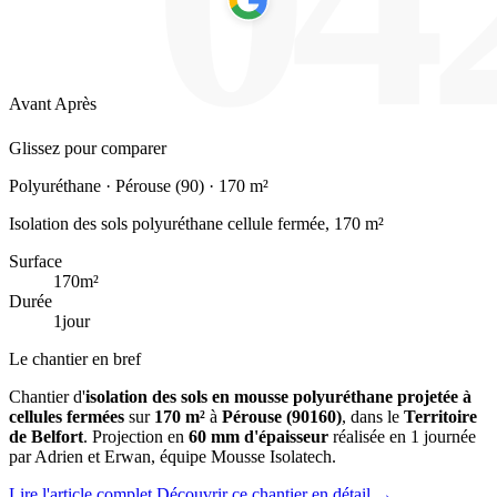
Avant
Après
Glissez pour comparer
Polyuréthane
· Pérouse (90) · 170 m²
Isolation des sols polyuréthane cellule fermée, 170 m²
Surface
170
m²
Durée
1
jour
Le chantier en bref
Chantier d'
isolation des sols en mousse polyuréthane projetée à
cellules fermées
sur
170 m²
à
Pérouse (90160)
, dans le
Territoire
de Belfort
. Projection en
60 mm d'épaisseur
réalisée en 1 journée
par Adrien et Erwan, équipe Mousse Isolatech.
Lire l'article complet
Découvrir ce chantier en détail
→