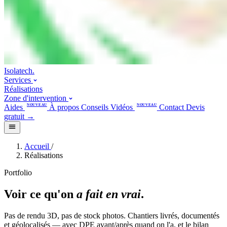
Isolatech
.
Services
Réalisations
Zone d'intervention
Aides
NOUVEAU
À propos
Conseils
Vidéos
NOUVEAU
Contact
Devis
gratuit
→
Accueil
/
Réalisations
Portfolio
Voir ce qu'on
a fait en vrai
.
Pas de rendu 3D, pas de stock photos. Chantiers livrés, documentés
et géolocalisés — avec DPE avant/après quand on l'a, et le bilan