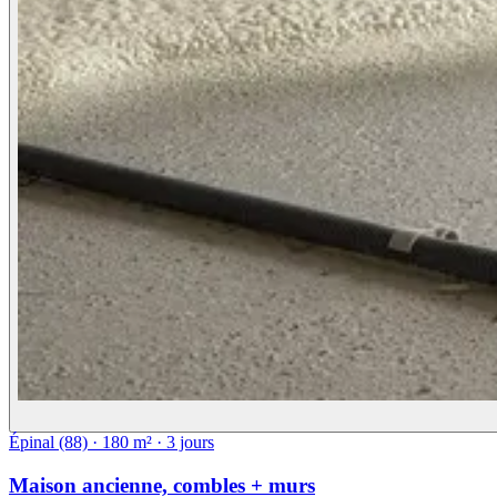
Épinal (88)
·
180
m²
·
3 jours
Maison ancienne, combles + murs