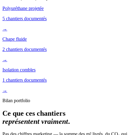
Polyuréthane projetée
5 chantiers documentés
→
Chape fluide
2 chantiers documentés
→
Isolation combles
1 chantiers documentés
→
Bilan portfolio
Ce que ces chantiers
représentent vraiment
.
Pas des chiffres marketing — la somme des m² livrés, du CO₂ qui