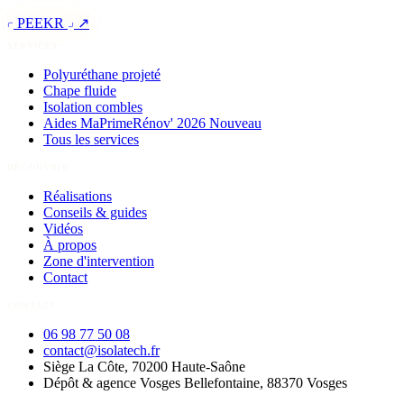
PEEKR
↗
SERVICES
Polyuréthane projeté
Chape fluide
Isolation combles
Aides MaPrimeRénov' 2026
Nouveau
Tous les services
DÉCOUVRIR
Réalisations
Conseils & guides
Vidéos
À propos
Zone d'intervention
Contact
CONTACT
06 98 77 50 08
contact@isolatech.fr
Siège
La Côte, 70200
Haute-Saône
Dépôt & agence Vosges
Bellefontaine, 88370
Vosges