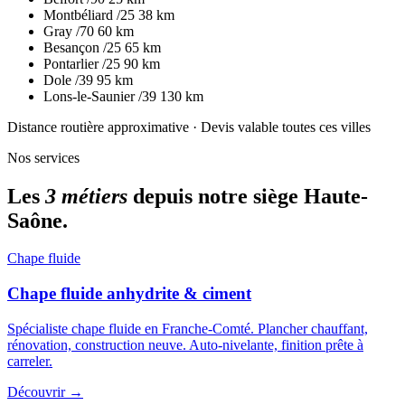
Montbéliard
/25
38 km
Gray
/70
60 km
Besançon
/25
65 km
Pontarlier
/25
90 km
Dole
/39
95 km
Lons-le-Saunier
/39
130 km
Distance routière approximative · Devis valable toutes ces villes
Nos services
Les
3 métiers
depuis notre siège Haute-
Saône.
Chape fluide
Chape fluide anhydrite & ciment
Spécialiste chape fluide en Franche-Comté. Plancher chauffant,
rénovation, construction neuve. Auto-nivelante, finition prête à
carreler.
Découvrir
→