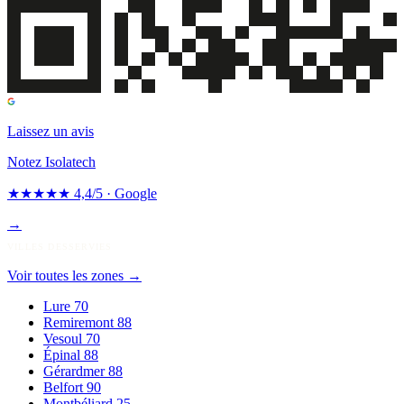
Laissez un avis
Notez Isolatech
★★★★★
4,4/5 · Google
→
VILLES DESSERVIES
Voir toutes les zones
→
Lure
70
Remiremont
88
Vesoul
70
Épinal
88
Gérardmer
88
Belfort
90
Montbéliard
25