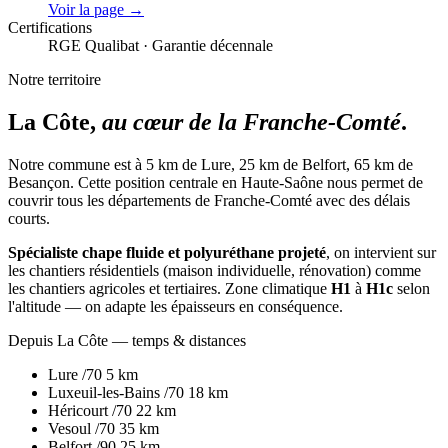
Voir la page →
Certifications
RGE Qualibat · Garantie décennale
Notre territoire
La Côte,
au cœur de la Franche-Comté
.
Notre commune est à 5 km de Lure, 25 km de Belfort, 65 km de
Besançon. Cette position centrale en Haute-Saône nous permet de
couvrir tous les départements de Franche-Comté avec des délais
courts.
Spécialiste chape fluide et polyuréthane projeté
, on intervient sur
les chantiers résidentiels (maison individuelle, rénovation) comme
les chantiers agricoles et tertiaires. Zone climatique
H1
à
H1c
selon
l'altitude — on adapte les épaisseurs en conséquence.
Depuis La Côte — temps & distances
Lure
/70
5 km
Luxeuil-les-Bains
/70
18 km
Héricourt
/70
22 km
Vesoul
/70
35 km
Belfort
/90
25 km