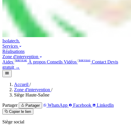
Isolatech
.
Services
Réalisations
Zone d'intervention
Aides
NOUVEAU
À propos
Conseils
Vidéos
NOUVEAU
Contact
Devis
gratuit
→
Accueil
/
Zone d'intervention
/
Siège Haute-Saône
Partager
WhatsApp
Facebook
LinkedIn
Partager
Copier le lien
Siège social