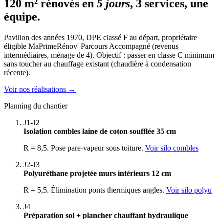
120 m² rénovés en
5 jours
, 3 services, une
équipe.
Pavillon des années 1970, DPE classé F au départ, propriétaire
éligible MaPrimeRénov' Parcours Accompagné (revenus
intermédiaires, ménage de 4). Objectif : passer en classe C minimum
sans toucher au chauffage existant (chaudière à condensation
récente).
Voir nos réalisations
→
Planning du chantier
J1-J2
Isolation combles laine de coton soufflée 35 cm
R = 8,5. Pose pare-vapeur sous toiture.
Voir silo combles
J2-J3
Polyuréthane projetée murs intérieurs 12 cm
R = 5,5. Élimination ponts thermiques angles.
Voir silo polyu
J4
Préparation sol + plancher chauffant hydraulique