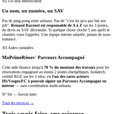
/02 Un seul interlocuteur
Un nom, un numéro, un SAV
Pas de ping-pong entre artisans. Pas de "c'est lui qu'a pas fait son
job".
Renaud Racenet est responsable de A à Z
sur les 3 postes,
du devis au SAV décennale. Si quelque chose cloche 5 ans après le
chantier, vous l'appelez. Une équipe interne salariée, jamais de sous-
traitance.
/03 Aides cumulées
MaPrimeRénov' Parcours Accompagné
Cette aide finance jusqu'à
70 % du montant des travaux
pour les
rénovations engageant au moins 2 postes énergétiques. Isolatech,
certifié RGE sur les 3 silos, est
l'un des rares acteurs
HS/Vosges/FC à pouvoir signer un Parcours Accompagné en
interne
— sans coordination multi-artisans.
N°
04
— Savoir-faire
Tous les services
→
Trois savoir-faire,
une exigence
.