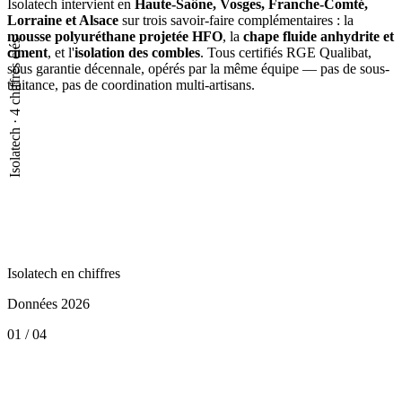
Isolatech intervient en
Haute-Saône, Vosges, Franche-Comté,
Lorraine et Alsace
sur trois savoir-faire complémentaires : la
mousse polyuréthane projetée HFO
, la
chape fluide anhydrite et
Isolatech · 4 chiffres clés
ciment
, et l'
isolation des combles
. Tous certifiés RGE Qualibat,
sous garantie décennale, opérés par la même équipe — pas de sous-
traitance, pas de coordination multi-artisans.
Isolatech en chiffres
Données 2026
01 / 04