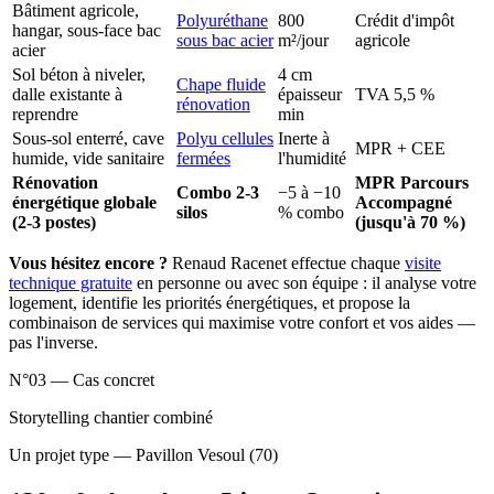
Bâtiment agricole,
Polyuréthane
800
Crédit d'impôt
hangar, sous-face bac
sous bac acier
m²/jour
agricole
acier
Sol béton à niveler,
4 cm
Chape fluide
dalle existante à
épaisseur
TVA 5,5 %
rénovation
reprendre
min
Sous-sol enterré, cave
Polyu cellules
Inerte à
MPR + CEE
humide, vide sanitaire
fermées
l'humidité
Rénovation
MPR Parcours
Combo 2-3
−5 à −10
énergétique globale
Accompagné
silos
% combo
(2-3 postes)
(jusqu'à 70 %)
Vous hésitez encore ?
Renaud Racenet effectue chaque
visite
technique gratuite
en personne ou avec son équipe : il analyse votre
logement, identifie les priorités énergétiques, et propose la
combinaison de services qui maximise votre confort et vos aides —
pas l'inverse.
N°03 — Cas concret
Storytelling chantier combiné
Un projet type — Pavillon Vesoul (70)