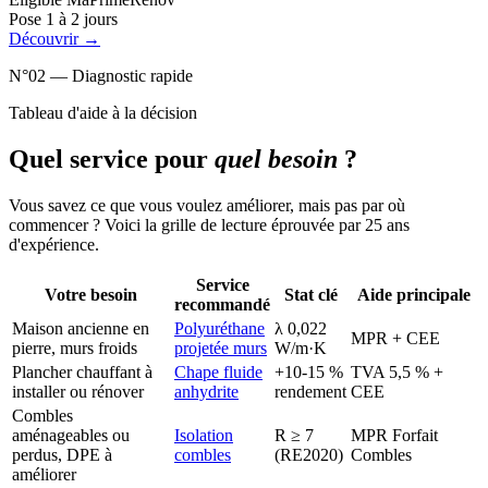
Pose 1 à 2 jours
Découvrir
→
N°02 — Diagnostic rapide
Tableau d'aide à la décision
Quel service pour
quel besoin
?
Vous savez ce que vous voulez améliorer, mais pas par où
commencer ? Voici la grille de lecture éprouvée par 25 ans
d'expérience.
Service
Votre besoin
Stat clé
Aide principale
recommandé
Maison ancienne en
Polyuréthane
λ 0,022
MPR + CEE
pierre, murs froids
projetée murs
W/m·K
Plancher chauffant à
Chape fluide
+10-15 %
TVA 5,5 % +
installer ou rénover
anhydrite
rendement
CEE
Combles
aménageables ou
Isolation
R ≥ 7
MPR Forfait
perdus, DPE à
combles
(RE2020)
Combles
améliorer