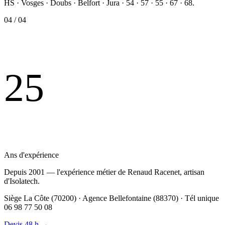
HS · Vosges · Doubs · Belfort · Jura · 54 · 57 · 55 · 67 · 68.
04 / 04
25
Ans d'expérience
Depuis 2001 — l'expérience métier de Renaud Racenet, artisan
d'Isolatech.
Siège La Côte (70200) · Agence Bellefontaine (88370) · Tél unique
06 98 77 50 08
Devis 48 h
→