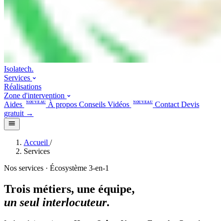
Isolatech
.
Services
Réalisations
Zone d'intervention
Aides
NOUVEAU
À propos
Conseils
Vidéos
NOUVEAU
Contact
Devis
gratuit
→
Accueil
/
Services
Nos services · Écosystème 3-en-1
Trois métiers, une équipe,
un seul interlocuteur
.