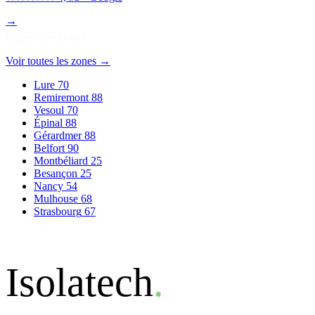
→
VILLES DESSERVIES
Voir toutes les zones
→
Lure
70
Remiremont
88
Vesoul
70
Épinal
88
Gérardmer
88
Belfort
90
Montbéliard
25
Besançon
25
Nancy
54
Mulhouse
68
Strasbourg
67
Isolatech
.