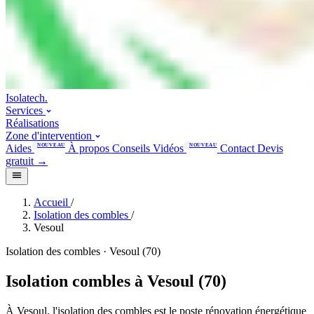
Isolatech
.
Services
Réalisations
Zone d'intervention
Aides
NOUVEAU
À propos
Conseils
Vidéos
NOUVEAU
Contact
Devis
gratuit
→
Accueil
/
Isolation des combles
/
Vesoul
Isolation des combles · Vesoul (70)
Isolation combles à Vesoul (70)
À Vesoul, l'isolation des combles est le poste rénovation énergétique