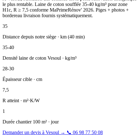
le plus rentable. Laine de coton soufflée 35-40 kg/m³ pour zone
H1c, R ≥ 7,5 conforme MaPrimeRénov' 2026. Piges + photos +
bordereau livraison fournis systématiquement.
35
Distance depuis notre siège · km (40 min)
35-40
Densité laine de coton Vesoul · kg/m³
28-30
Épaisseur cible · cm
7,5
R atteint · m²·K/W
1
Durée chantier 100 m² · jour
Demander un devis à Vesoul
→
📞
06 98 77 50 08