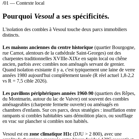
/01 — Contexte local
Pourquoi
Vesoul
a ses spécificités.
L'isolation des combles à Vesoul touche deux parcs immobiliers
distincts.
Les maisons anciennes du centre historique
(quartier Bourgogne,
rue Carnot, alentours de la cathédrale Saint-Georges) ont des
charpentes traditionnelles XVIIIe-XIXe en sapin local ou chêne
ancien, parfois avec combles non aménagés servant de grenier.
Quand isolation existante il y a, c'est typiquement une laine de verre
années 1980 aujourd'hui complètement tassée (R réel actuel 1,8-2,2
vs R = 7,5 cible 2026).
Les pavillons périphériques années 1960-90
(quartiers des Rêpes,
du Montmarin, autour du lac de Vaivre) ont souvent des combles
aménageables (charpente fermette ouverte) ou aménagés en
chambres d'enfants. Sur ces parcs, deux stratégies : insufflation entre
rampants si combles habitables sans démolition placo, ou soufflage
en vrac sur plancher si combles non habités.
Vesoul est en
zone climatique H1c
(DJU > 2 800), avec une