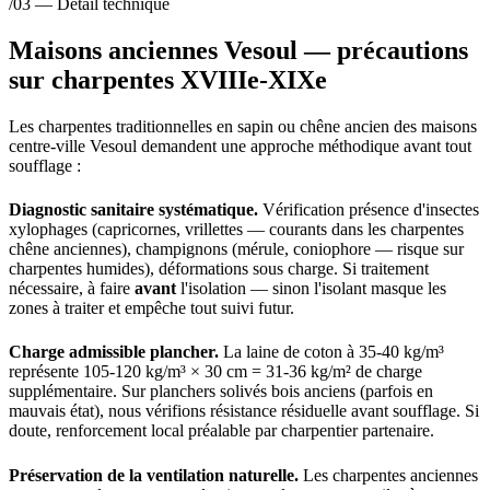
/03 — Détail technique
Maisons anciennes Vesoul — précautions
sur charpentes XVIIIe-XIXe
Les charpentes traditionnelles en sapin ou chêne ancien des maisons
centre-ville Vesoul demandent une approche méthodique avant tout
soufflage :
Diagnostic sanitaire systématique.
Vérification présence d'insectes
xylophages (capricornes, vrillettes — courants dans les charpentes
chêne anciennes), champignons (mérule, coniophore — risque sur
charpentes humides), déformations sous charge. Si traitement
nécessaire, à faire
avant
l'isolation — sinon l'isolant masque les
zones à traiter et empêche tout suivi futur.
Charge admissible plancher.
La laine de coton à 35-40 kg/m³
représente 105-120 kg/m³ × 30 cm = 31-36 kg/m² de charge
supplémentaire. Sur planchers solivés bois anciens (parfois en
mauvais état), nous vérifions résistance résiduelle avant soufflage. Si
doute, renforcement local préalable par charpentier partenaire.
Préservation de la ventilation naturelle.
Les charpentes anciennes