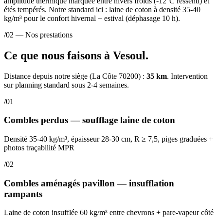
amplitude thermique marquée entre hivers froids (-12°C ressenti) et
étés tempérés. Notre standard ici : laine de coton à densité 35-40
kg/m³ pour le confort hivernal + estival (déphasage 10 h).
/02 — Nos prestations
Ce que nous faisons à Vesoul.
Distance depuis notre siège (La Côte 70200) :
35 km
. Intervention
sur planning standard sous 2-4 semaines.
/01
Combles perdus — soufflage laine de coton
Densité 35-40 kg/m³, épaisseur 28-30 cm, R ≥ 7,5, piges graduées +
photos traçabilité MPR
/02
Combles aménagés pavillon — insufflation
rampants
Laine de coton insufflée 60 kg/m³ entre chevrons + pare-vapeur côté