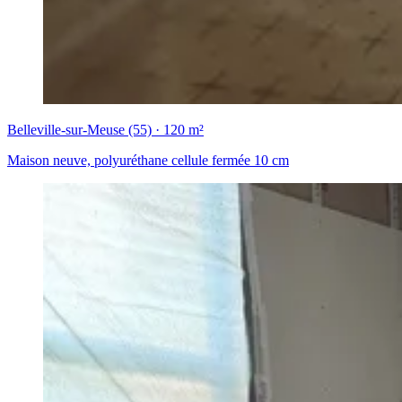
Belleville-sur-Meuse (55) · 120 m²
Maison neuve, polyuréthane cellule fermée 10 cm