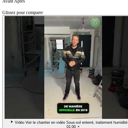
Avant
Après
Glissez pour comparer
Vidéo
Voir le chantier en vidéo
Sous-sol enterré, traitement humidit
01:00