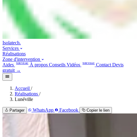
Isolatech
.
Services
Réalisations
Zone d'intervention
Aides
NOUVEAU
À propos
Conseils
Vidéos
NOUVEAU
Contact
Devis
gratuit
→
Accueil
/
Réalisations
/
Lunéville
WhatsApp
Facebook
Partager
Copier le lien