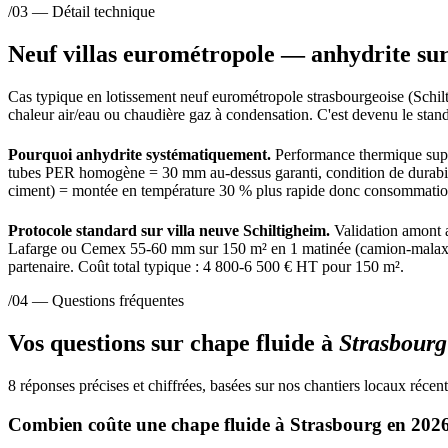
/03 — Détail technique
Neuf villas eurométropole — anhydrite sur
Cas typique en lotissement neuf eurométropole strasbourgeoise (Schilt
chaleur air/eau ou chaudière gaz à condensation. C'est devenu le st
Pourquoi anhydrite systématiquement.
Performance thermique supér
tubes PER homogène = 30 mm au-dessus garanti, condition de durabilit
ciment) = montée en température 30 % plus rapide donc consommation
Protocole standard sur villa neuve Schiltigheim.
Validation amont a
Lafarge ou Cemex 55-60 mm sur 150 m² en 1 matinée (camion-malaxeur 
partenaire. Coût total typique : 4 800-6 500 € HT pour 150 m².
/04 — Questions fréquentes
Vos questions sur chape fluide à
Strasbourg
8 réponses précises et chiffrées, basées sur nos chantiers locaux récent
Combien coûte une chape fluide à Strasbourg en 202