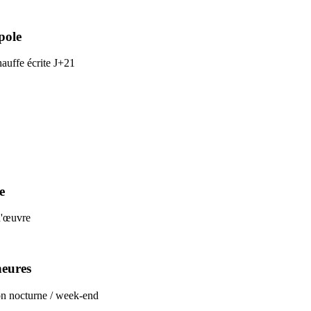
pole
uffe écrite J+21
e
d'œuvre
heures
on nocturne / week-end