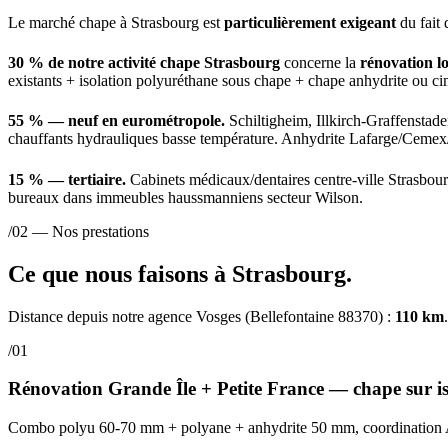
Le marché chape à Strasbourg est
particulièrement exigeant
du fait 
30 % de notre activité chape Strasbourg
concerne la
rénovation l
existants + isolation polyuréthane sous chape + chape anhydrite ou
55 % — neuf en eurométropole.
Schiltigheim, Illkirch-Graffenstad
chauffants hydrauliques basse température. Anhydrite Lafarge/Ceme
15 % — tertiaire.
Cabinets médicaux/dentaires centre-ville Strasbo
bureaux dans immeubles haussmanniens secteur Wilson.
/02 — Nos prestations
Ce que nous faisons à Strasbourg.
Distance depuis notre agence Vosges (Bellefontaine 88370) :
110 km
/01
Rénovation Grande Île + Petite France — chape sur is
Combo polyu 60-70 mm + polyane + anhydrite 50 mm, coordinati