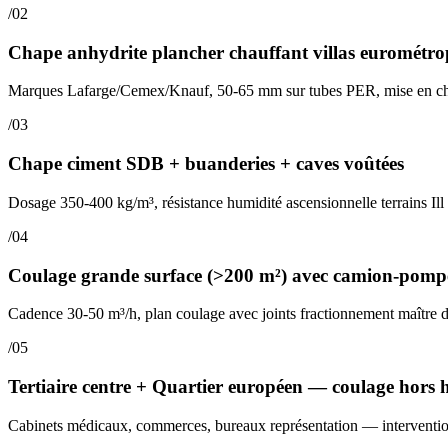
/02
Chape anhydrite plancher chauffant villas eurométro
Marques Lafarge/Cemex/Knauf, 50-65 mm sur tubes PER, mise en cha
/03
Chape ciment SDB + buanderies + caves voûtées
Dosage 350-400 kg/m³, résistance humidité ascensionnelle terrains Ill
/04
Coulage grande surface (>200 m²) avec camion-pomp
Cadence 30-50 m³/h, plan coulage avec joints fractionnement maître 
/05
Tertiaire centre + Quartier européen — coulage hors 
Cabinets médicaux, commerces, bureaux représentation — interventi