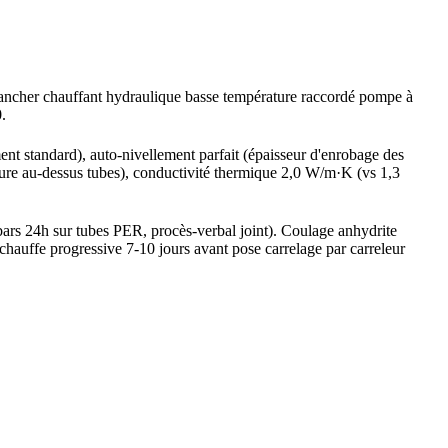
 plancher chauffant hydraulique basse température raccordé pompe à
.
nt standard), auto-nivellement parfait (épaisseur d'enrobage des
sure au-dessus tubes), conductivité thermique 2,0 W/m·K (vs 1,3
ars 24h sur tubes PER, procès-verbal joint). Coulage anhydrite
auffe progressive 7-10 jours avant pose carrelage par carreleur