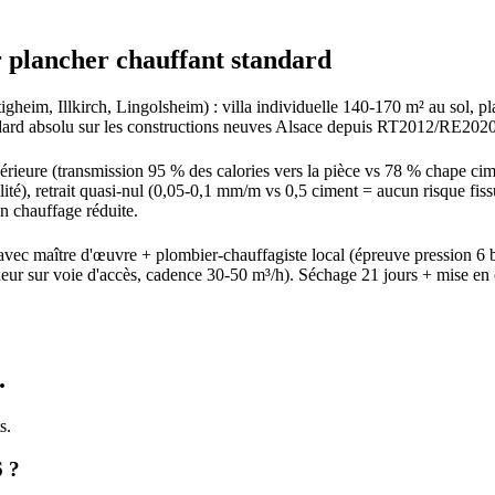
 plancher chauffant standard
igheim, Illkirch, Lingolsheim) : villa individuelle 140-170 m² au sol,
andard absolu sur les constructions neuves Alsace depuis RT2012/RE2020
ieure (transmission 95 % des calories vers la pièce vs 78 % chape cime
é), retrait quasi-nul (0,05-0,1 mm/m vs 0,5 ciment = aucun risque fis
 chauffage réduite.
vec maître d'œuvre + plombier-chauffagiste local (épreuve pression 6 b
sur voie d'accès, cadence 30-50 m³/h). Séchage 21 jours + mise en ch
.
s.
6 ?