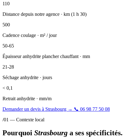
110
Distance depuis notre agence · km (1 h 30)
500
Cadence coulage · m² / jour
50-65
Épaisseur anhydrite plancher chauffant · mm
21-28
Séchage anhydrite · jours
< 0,1
Retrait anhydrite · mm/m
Demander un devis à Strasbourg
→
📞
06 98 77 50 08
/01 — Contexte local
Pourquoi
Strasbourg
a ses spécificités.