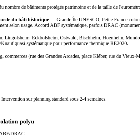
du nombre de bâtiments protégés patrimoine et de la taille de l'euromét
ourde du bâti historique
— Grande Île UNESCO, Petite France colombag
 ciment selon usage. Accord ABF systématique, parfois DRAC (monument
en, Lingolsheim, Eckbolsheim, Ostwald, Bischheim, Hoenheim, Mundolshe
x/Knauf quasi-systématique pour performance thermique RE2020.
urg, commerces (rue des Grandes Arcades, place Kléber, rue du Vieux-M
. Intervention sur planning standard sous 2-4 semaines.
olation polyu
on ABF/DRAC