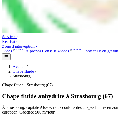
Services
Réalisations
Zone d'intervention
Aides
NOUVEAU
À propos
Conseils
Vidéos
NOUVEAU
Contact
Devis gratui
Accueil
/
Chape fluide
/
Strasbourg
Chape fluide · Strasbourg (67)
Chape fluide anhydrite à Strasbourg (67)
À Strasbourg, capitale Alsace, nous coulons des chapes fluides en z
européen. Cadence 500 m²/jour.