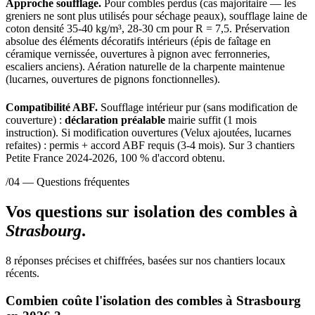
Approche soufflage.
Pour combles perdus (cas majoritaire — les
greniers ne sont plus utilisés pour séchage peaux), soufflage laine de
coton densité 35-40 kg/m³, 28-30 cm pour R = 7,5. Préservation
absolue des éléments décoratifs intérieurs (épis de faîtage en
céramique vernissée, ouvertures à pignon avec ferronneries,
escaliers anciens). Aération naturelle de la charpente maintenue
(lucarnes, ouvertures de pignons fonctionnelles).
Compatibilité ABF.
Soufflage intérieur pur (sans modification de
couverture) :
déclaration préalable
mairie suffit (1 mois
instruction). Si modification ouvertures (Velux ajoutées, lucarnes
refaites) : permis + accord ABF requis (3-4 mois). Sur 3 chantiers
Petite France 2024-2026, 100 % d'accord obtenu.
/04 — Questions fréquentes
Vos questions sur isolation des combles à
Strasbourg
.
8 réponses précises et chiffrées, basées sur nos chantiers locaux
récents.
Combien coûte l'isolation des combles à Strasbourg