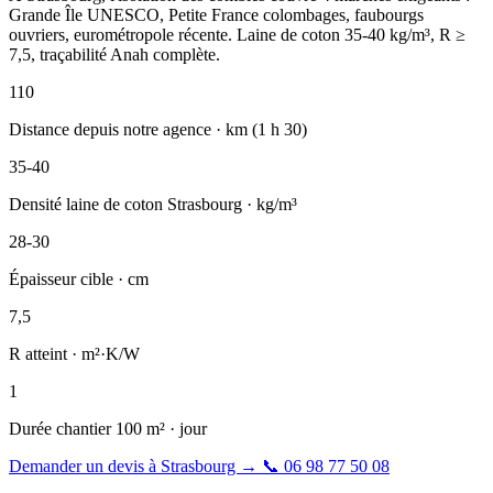
Grande Île UNESCO, Petite France colombages, faubourgs
ouvriers, eurométropole récente. Laine de coton 35-40 kg/m³, R ≥
7,5, traçabilité Anah complète.
110
Distance depuis notre agence · km (1 h 30)
35-40
Densité laine de coton Strasbourg · kg/m³
28-30
Épaisseur cible · cm
7,5
R atteint · m²·K/W
1
Durée chantier 100 m² · jour
Demander un devis à Strasbourg
→
📞
06 98 77 50 08