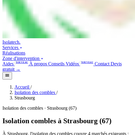
Isolatech
.
Services
Réalisations
Zone d'intervention
Aides
NOUVEAU
À propos
Conseils
Vidéos
NOUVEAU
Contact
Devis
gratuit
→
Accueil
/
Isolation des combles
/
Strasbourg
Isolation des combles · Strasbourg (67)
Isolation combles à Strasbourg (67)
À Strasbourg, l'isolation des combles couvre 4 marchés exigeants :