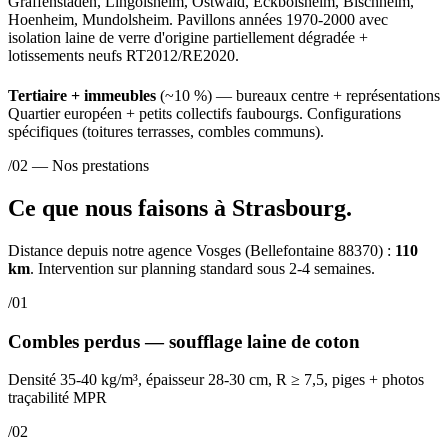
Graffenstaden, Lingolsheim, Ostwald, Eckbolsheim, Bischheim,
Hoenheim, Mundolsheim. Pavillons années 1970-2000 avec
isolation laine de verre d'origine partiellement dégradée +
lotissements neufs RT2012/RE2020.
Tertiaire + immeubles
(~10 %) — bureaux centre + représentations
Quartier européen + petits collectifs faubourgs. Configurations
spécifiques (toitures terrasses, combles communs).
/02 — Nos prestations
Ce que nous faisons à Strasbourg.
Distance depuis notre agence Vosges (Bellefontaine 88370) :
110
km
. Intervention sur planning standard sous 2-4 semaines.
/01
Combles perdus — soufflage laine de coton
Densité 35-40 kg/m³, épaisseur 28-30 cm, R ≥ 7,5, piges + photos
traçabilité MPR
/02