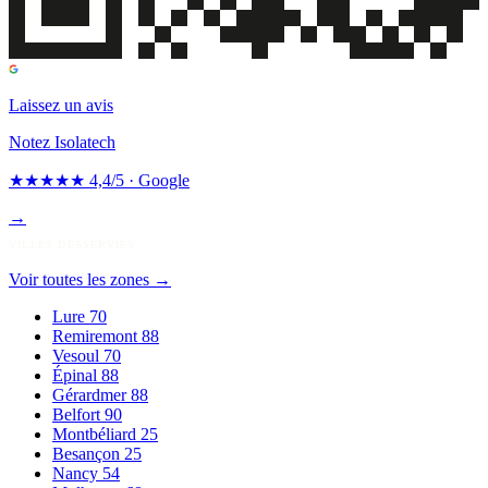
Laissez un avis
Notez Isolatech
★★★★★
4,4/5 · Google
→
VILLES DESSERVIES
Voir toutes les zones
→
Lure
70
Remiremont
88
Vesoul
70
Épinal
88
Gérardmer
88
Belfort
90
Montbéliard
25
Besançon
25
Nancy
54