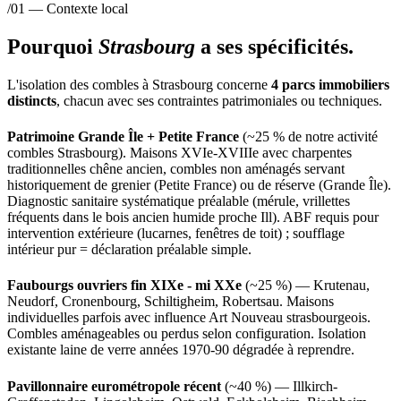
/01 — Contexte local
Pourquoi
Strasbourg
a ses spécificités.
L'isolation des combles à Strasbourg concerne
4 parcs immobiliers
distincts
, chacun avec ses contraintes patrimoniales ou techniques.
Patrimoine Grande Île + Petite France
(~25 % de notre activité
combles Strasbourg). Maisons XVIe-XVIIIe avec charpentes
traditionnelles chêne ancien, combles non aménagés servant
historiquement de grenier (Petite France) ou de réserve (Grande Île).
Diagnostic sanitaire systématique préalable (mérule, vrillettes
fréquents dans le bois ancien humide proche Ill). ABF requis pour
intervention extérieure (lucarnes, fenêtres de toit) ; soufflage
intérieur pur = déclaration préalable simple.
Faubourgs ouvriers fin XIXe - mi XXe
(~25 %) — Krutenau,
Neudorf, Cronenbourg, Schiltigheim, Robertsau. Maisons
individuelles parfois avec influence Art Nouveau strasbourgeois.
Combles aménageables ou perdus selon configuration. Isolation
existante laine de verre années 1970-90 dégradée à reprendre.
Pavillonnaire eurométropole récent
(~40 %) — Illkirch-