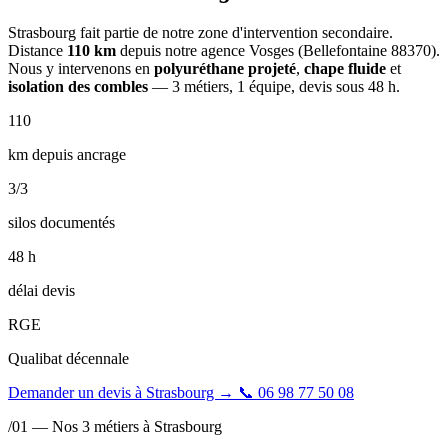
Strasbourg fait partie de notre zone d'intervention secondaire.
Distance
110 km
depuis notre agence Vosges (Bellefontaine 88370).
Nous y intervenons en
polyuréthane projeté
,
chape fluide
et
isolation des combles
— 3 métiers, 1 équipe, devis sous 48 h.
110
km depuis ancrage
3
/3
silos documentés
48 h
délai devis
RGE
Qualibat décennale
Demander un devis à Strasbourg
→
📞
06 98 77 50 08
/01 — Nos 3 métiers à Strasbourg