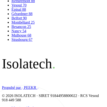
Remiremont
88
Vesoul
70
Épinal
88
Gérardmer
88
Belfort
90
Montbéliard
25
Besançon
25
Nancy
54
Mulhouse
68
Strasbourg
67
Isolatech
.
Propulsé par
PEEKR
© 2026 ISOLATECH · SIRET 91844958800022 · RCS Vesoul
918 449 588