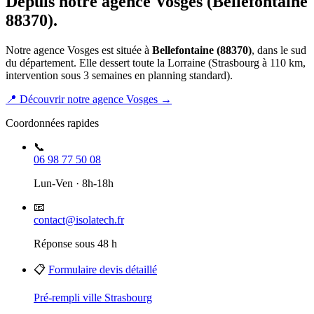
Depuis notre agence Vosges (Bellefontaine
88370).
Notre agence Vosges est située à
Bellefontaine (88370)
, dans le sud
du département. Elle dessert toute la Lorraine (Strasbourg à 110 km,
intervention sous 3 semaines en planning standard).
📍
Découvrir notre agence Vosges
→
Coordonnées rapides
📞
06 98 77 50 08
Lun-Ven · 8h-18h
📧
contact@isolatech.fr
Réponse sous 48 h
📋
Formulaire devis détaillé
Pré-rempli ville Strasbourg