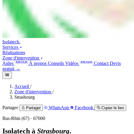
Isolatech
.
Services
Réalisations
Zone d'intervention
Aides
NOUVEAU
À propos
Conseils
Vidéos
NOUVEAU
Contact
Devis
gratuit
→
Accueil
/
Zone d'intervention
/
Strasbourg
Partager
WhatsApp
Facebook
Partager
Copier le lien
Bas-Rhin (67) · 67000
Isolatech à
Strasbourg
.