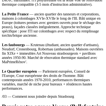
DRAC maximales. ITI polyuréthane est la seule voie de rénovation
thermique compatible (3-5 mois d'instruction administrative).
La Petite France
— ancien quartier des tanneurs et corporations,
maisons à colombages XVIe-XVIIe le long de l'Ill. Bâti unique en
Europe (toitures pentues avec greniers ouverts pour le séchage des
peaux), façades classées intégralement. Approche technique
spécifique : pose ITI sur colombages avec respect du remplissage
torchis/brique ancienne.
Les faubourgs
— Krutenau (étudiant, ancien quartier d'artisans),
Neudorf, Cronenbourg, Robertsau (ambassades). Maisons ouvrières
fin XIXe + immeubles Art Nouveau strasbourgeois + pavillons
années 1950-90. Marché de rénovation thermique standard avec
MaPrimeRénov'.
Le Quartier européen
— Parlement européen, Conseil de
l'Europe, Cour européenne des droits de l'homme. Bâti
contemporain années 1970-2010, performances thermiques
variables, marché de niche pour bureaux + résidences hautes
performances.
/03 — Comment nous joindre depuis Strasbourg