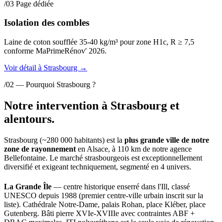
/03
Page dédiée
Isolation des combles
Laine de coton soufflée 35-40 kg/m³ pour zone H1c, R ≥ 7,5
conforme MaPrimeRénov' 2026.
Voir détail à Strasbourg
→
/02 — Pourquoi Strasbourg ?
Notre intervention à Strasbourg et
alentours.
Strasbourg (~280 000 habitants) est la
plus grande ville de notre
zone de rayonnement
en Alsace, à 110 km de notre agence
Bellefontaine. Le marché strasbourgeois est exceptionnellement
diversifié et exigeant techniquement, segmenté en 4 univers.
La Grande Île
— centre historique enserré dans l'Ill, classé
UNESCO depuis 1988 (premier centre-ville urbain inscrit sur la
liste). Cathédrale Notre-Dame, palais Rohan, place Kléber, place
Gutenberg. Bâti pierre XVIe-XVIIIe avec contraintes ABF +